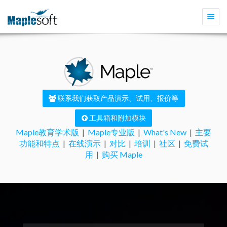
切
换
导
航
联系我们获取产品演示、试用、报价等
工具箱和附加模块
Maple教育学术版
|
Maple专业版
|
What's New
|
主要
功能和特点
|
在线演示
|
对比
|
培训
|
社区
|
免费试
用
|
购买 Maple