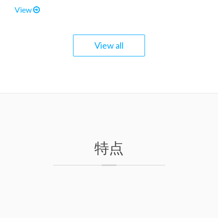
View
View all
特点