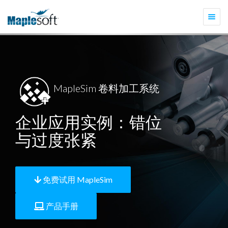
切
换
导
航
MapleSim 卷料加工系统
企业应用实例：错位
与过度张紧
免费试用 MapleSim
产品手册