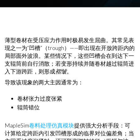
薄型卷材在受压应力作用时极易发生屈曲。其常见表
现之一为“凹槽”（trough）——即出现在开放跨距内的
局部面外波浪。某些情况下，这些凹槽会在到达下一
支辊筒前自行消散；若变形持续并随卷材越过辊筒进
入下游跨距，则形成
褶皱
。
导致该现象的两大主因通常为：
卷材张力过度张紧
辊筒错位
MapleSim
卷料处理仿真模块
提供强大分析手段：可
计算给定跨距内引发凹槽形成的临界对位偏差角；当