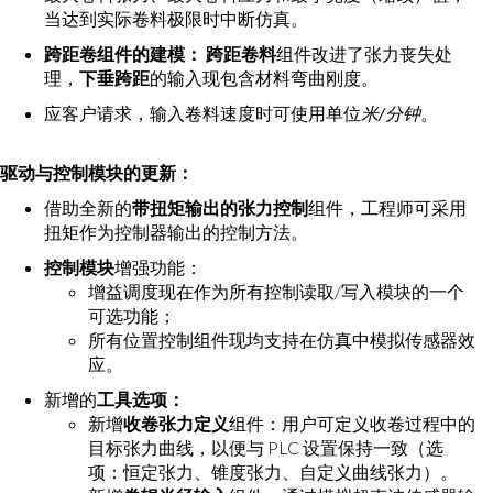
当达到实际卷料极限时中断仿真。
跨距卷组件的建模：
跨距卷料
组件改进了张力丧失处
理，
下垂跨距
的输入现包含材料弯曲刚度。
应客户请求，输入卷料速度时可使用单位
米/分钟
。
驱动与控制模块的更新：
借助全新的
带扭矩输出的张力控制
组件，工程师可采用
扭矩作为控制器输出的控制方法。
控制模块
增强功能：
增益调度现在作为所有控制读取/写入模块的一个
可选功能；
所有位置控制组件现均支持在仿真中模拟传感器效
应。
新增的
工具选项：
新增
收卷张力定义
组件：用户可定义收卷过程中的
目标张力曲线，以便与 PLC 设置保持一致（选
项：恒定张力、锥度张力、自定义曲线张力）。