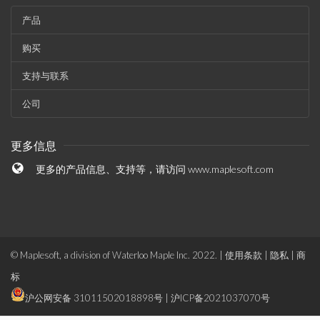
产品
购买
支持与联系
公司
更多信息
更多的产品信息、支持等，请访问
www.maplesoft.com
© Maplesoft, a division of Waterloo Maple Inc. 2022. |
使用条款
|
隐私
|
商
标
沪公网安备 31011502018898号
|
沪ICP备2021037070号