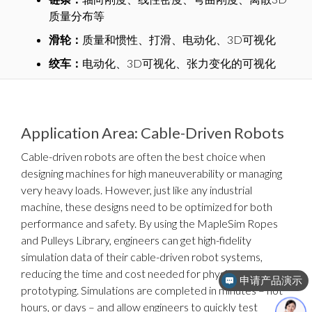
质量分布等
滑轮：
质量和惯性、打滑、电动化、3D可视化
绞车：
电动化、3D可视化、张力变化的可视化
Application Area: Cable-Driven Robots
Cable-driven robots are often the best choice when
designing machines for high maneuverability or managing
very heavy loads. However, just like any industrial
machine, these designs need to be optimized for both
performance and safety. By using the MapleSim Ropes
and Pulleys Library, engineers can get high-fidelity
simulation data of their cable-driven robot systems,
reducing the time and cost needed for physical
申请产品演示
prototyping. Simulations are completed in minutes – not
免费试用
hours, or days – and allow engineers to quickly test