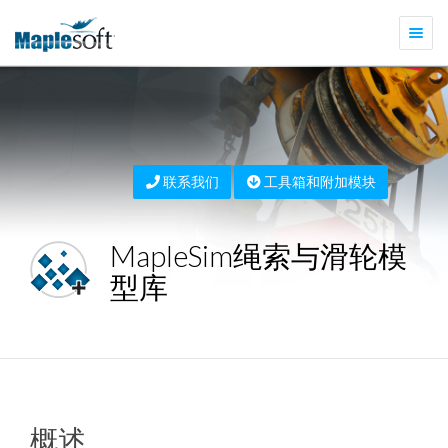
切
换
导
航
联系我们
工具箱和附加模块
MapleSim绳索与滑轮模
型库
概述