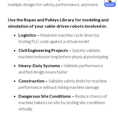
multiple designs for safety, performance, and more.
Use the Ropes and Pulleys Library for modeling and
simulation of your cable-driven robots involved in:
Logistics –
Maximize machine cycle times by
testing PLC code against a virtual model
Civil Engineering Projects –
Quickly validate
machine behavior long before physical prototyping
Heavy-Duty Systems –
Validate performance
and find design issues faster
Construction –
Validate safety limits for machine
performance without risking machine damage
Dangerous Site Conditions –
Reduce chance of
machine failures on-site by testing site conditions
virtually