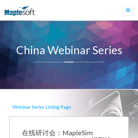
切
换
导
航
China Webinar Series
Webinar Series Listing Page
在线研讨会：MapleSim